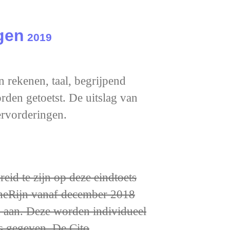
gen
2019
n rekenen, taal, begrijpend
rden getoetst. De uitslag van
eervorderingen.
id te zijn op deze eindtoets
heRijn vanaf december 2018
n aan. Deze worden individueel
s gegeven. De Cito