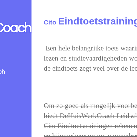
Eindtoetstrainin
Cito
Coach
Een hele belangrijke toets waari
lezen en studievaardigeheden wo
de eindtoets zegt veel over de l
ch
Om zo goed als mogelijk voorbere
biedt DeHuisWerkCoach Leidsc
Cito Eindtoetstrainingen rekene
en bijvoorkeur op uw woonadre