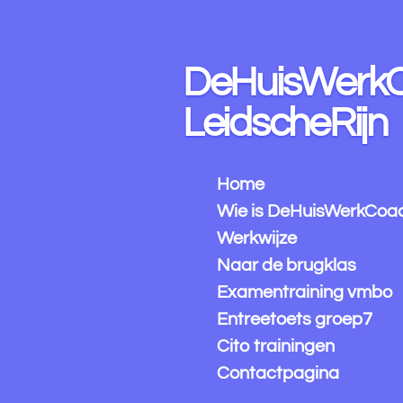
Ga
direct
naar
DeHuisWerk
de
hoofdinhoud
LeidscheRijn
Home
Wie is DeHuisWerkCoa
Werkwijze
Naar de brugklas
Examentraining vmbo
Entreetoets groep7
Cito trainingen
Contactpagina