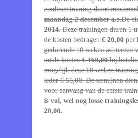
eindtoetstraining duurt maximaa
maandag 2 december a.s
.De e
2014.
Deze trainingen duren 1 u
de kosten bedragen
€ 20,00
per 
gedurende 10 weken achtereen 
totale kosten
€ 160,00
bij betali
mogelijk deze 10 weken training 
ieder € 55,00. De termijnen die
voor aanvang van de eerste train
is vol, wel nog losse trainingsl
20,00.