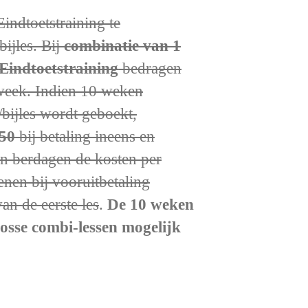
indtoetstraining te
ijles. Bij
combinatie van 1
 Eindtoetstraining
bedragen
week. Indien 10 weken
/bijles wordt geboekt,
50
bij betaling ineens en
en berdagen de kosten per
enen bij vooruitbetaling
n de eerste les
.
De 10 weken
losse combi-lessen mogelijk