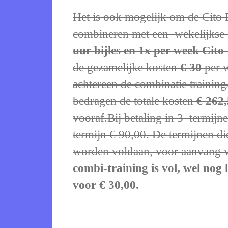
Het is ook mogelijk om de Cito E
combineren met een wekelijkse b
uur bijles en 1x per week Cito
de gezamelijke kosten
€ 30
per 
achtereen de combinatie training
bedragen de totale kosten
€ 262,
vooraf.Bij betaling in 3 termijn
termijn € 90,00. De termijnen di
worden voldaan, voor aanvang va
combi-training is vol, wel nog 
voor € 30,00.